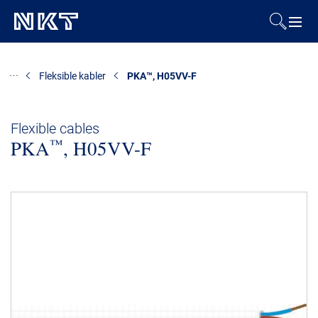
Produkter og løsninger
Fleksible kabler
PKA™, H05VV-F
Referencer
Flexible cables
™
PKA
Downloads
, H05VV-F
Presse & Events
Om os
Bæredygtighed
Kontakt