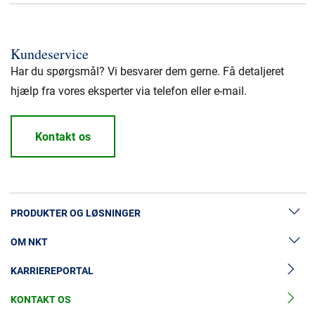
Kundeservice
Har du spørgsmål? Vi besvarer dem gerne. Få detaljeret
hjælp fra vores eksperter via telefon eller e-mail.
Kontakt os
PRODUKTER OG LØSNINGER
OM NKT
Lavspændingskabler
KARRIEREPORTAL
Mellemspændingskabler
Nyheder & Presse
Højspændingskabelløsninger
KONTAKT OS
Vores historie