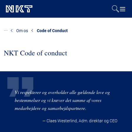
Produkter og løsninger
Om os
Code of Conduct
Referencer
NKT Code of conduct
Downloads
Presse & Events
Vi respekterer og overholder alle gældende love og
Om os
bestemmelser og vi kræver det samme af vores
medarbejdere og samarbejdspartnere.
Bæredygtighed
— Claes Westerlind, Adm. direktør og CEO
Kontakt