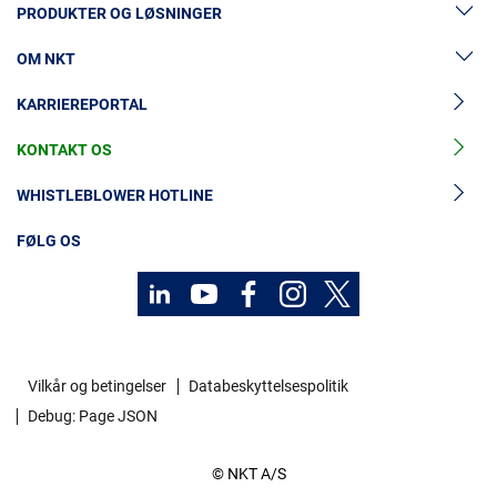
PRODUKTER OG LØSNINGER
OM NKT
Lavspændingskabler
KARRIEREPORTAL
Mellemspændingskabler
Nyheder & Presse
Højspændingskabelløsninger
KONTAKT OS
Vores historie
Tilbehør til mellemspændingskabler
Investorer
WHISTLEBLOWER HOTLINE
Tilbehør til højspændingskabler
Bæredygtighed
FØLG OS
Kabelservices
MyNKT
Vilkår og betingelser
Databeskyttelsespolitik
Debug: Page JSON
© NKT A/S