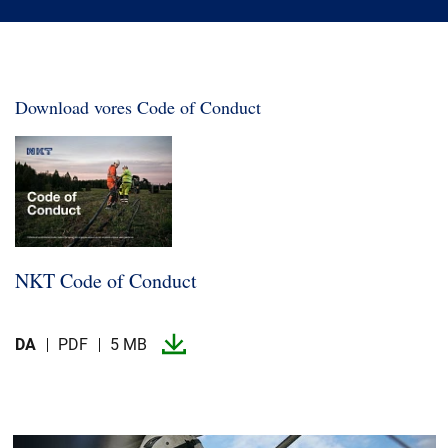
MyNKT
Karriere
Investorer
Mediecenter
Download vores Code of Conduct
Regionale steder
NKT Code of Conduct
DA
PDF
5 MB