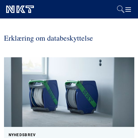
Produkter og løsninger
Erklæring om databeskyttelse
Referencer
Downloads
Presse & Events
Om os
Bæredygtighed
NYHEDSBREV
Kontakt