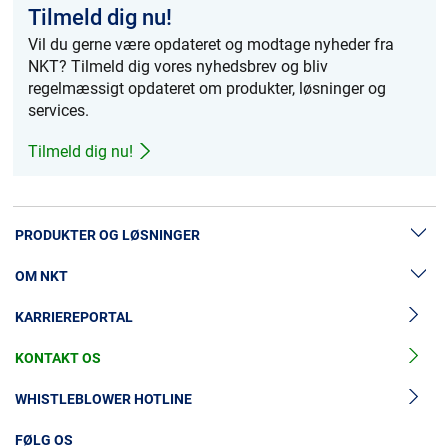
Tilmeld dig nu!
Vil du gerne være opdateret og modtage nyheder fra
NKT? Tilmeld dig vores nyhedsbrev og bliv
MyNKT
Karriere
Investorer
Mediecenter
regelmæssigt opdateret om produkter, løsninger og
services.
Regionale steder
Tilmeld dig nu!
PRODUKTER OG LØSNINGER
OM NKT
Lavspændingskabler
KARRIEREPORTAL
Mellemspændingskabler
Nyheder & Presse
Højspændingskabelløsninger
KONTAKT OS
Vores historie
Tilbehør til mellemspændingskabler
Investorer
WHISTLEBLOWER HOTLINE
Tilbehør til højspændingskabler
Bæredygtighed
FØLG OS