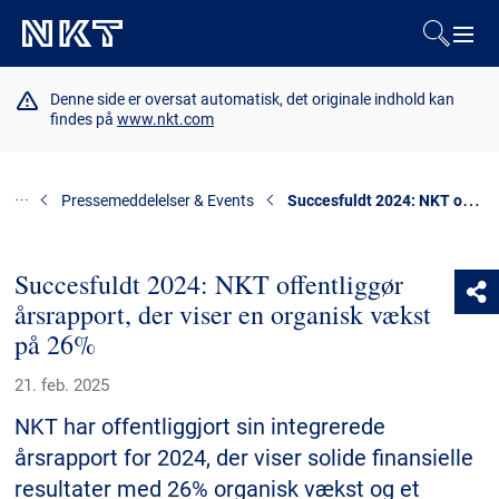
Produkter og løsninger
Denne side er oversat automatisk, det originale indhold kan
findes på
www.nkt.com
Referencer
Succesfuldt 2024: NKT offentliggør årsrapport, der viser en organisk vækst på 26%
Pressemeddelelser & Events
Downloads
Succesfuldt 2024: NKT offentliggør
Presse & Events
årsrapport, der viser en organisk vækst
på 26%
Om os
21. feb. 2025
Bæredygtighed
NKT har offentliggjort sin integrerede
årsrapport for 2024, der viser solide finansielle
resultater med 26% organisk vækst og et
Kontakt