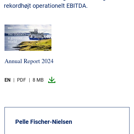
rekordhøjt operationelt EBITDA.
MyNKT
Karriere
Investorer
Mediecenter
Regionale steder
Annual Report 2024
EN
PDF
8 MB
Pelle Fischer-Nielsen