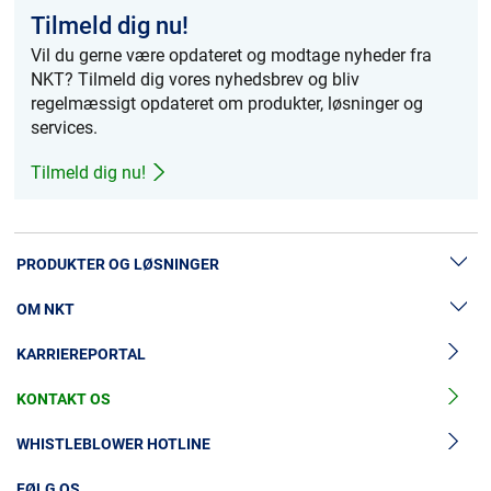
Tilmeld dig nu!
Vil du gerne være opdateret og modtage nyheder fra
NKT? Tilmeld dig vores nyhedsbrev og bliv
regelmæssigt opdateret om produkter, løsninger og
services.
Tilmeld dig nu!
PRODUKTER OG LØSNINGER
OM NKT
Lavspændingskabler
KARRIEREPORTAL
Mellemspændingskabler
Nyheder & Presse
Højspændingskabelløsninger
KONTAKT OS
Vores historie
Tilbehør til mellemspændingskabler
Investorer
WHISTLEBLOWER HOTLINE
Tilbehør til højspændingskabler
Bæredygtighed
FØLG OS