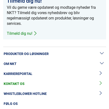
Tilmeld dig nu!
Vil du gerne være opdateret og modtage nyheder fra
NKT? Tilmeld dig vores nyhedsbrev og bliv
regelmæssigt opdateret om produkter, løsninger og
services.
Tilmeld dig nu!
PRODUKTER OG LØSNINGER
OM NKT
Lavspændingskabler
KARRIEREPORTAL
Mellemspændingskabler
Nyheder & Presse
Højspændingskabelløsninger
KONTAKT OS
Vores historie
Tilbehør til mellemspændingskabler
Investorer
WHISTLEBLOWER HOTLINE
Tilbehør til højspændingskabler
Bæredygtighed
FØLG OS