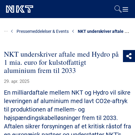
Produkter og løsninger
NKT underskriver aftale med Hydro på 1 mia. euro for kulstoffattigt aluminium frem til 2033
Pressemeddelelser & Events
Referencer
NKT underskriver aftale med Hydro på
1 mia. euro for kulstoffattigt
Downloads
aluminium frem til 2033
Presse & Events
29. apr. 2025
En milliardaftale mellem NKT og Hydro vil sikre
Om os
leveringen af aluminium med lavt CO2e-aftryk
til produktionen af mellem- og
Bæredygtighed
højspændingskabelløsninger frem til 2033.
Aftalen sikrer forsyningen af et kritisk råstof fra
en europæisk partner og understøtter NKT's
Kontakt