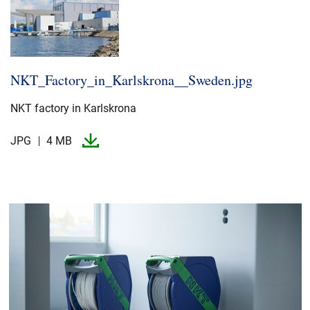
NKT_​Factory_​in_​Karlskrona_​_​Sweden.​jpg
NKT factory in Karlskrona
JPG
4 MB