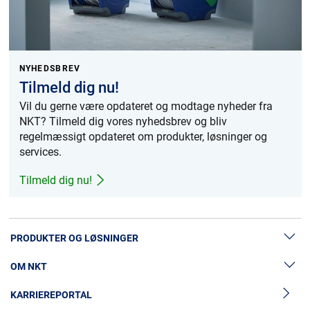
NYHEDSBREV
Tilmeld dig nu!
Vil du gerne være opdateret og modtage nyheder fra
NKT? Tilmeld dig vores nyhedsbrev og bliv
regelmæssigt opdateret om produkter, løsninger og
services.
Tilmeld dig nu!
PRODUKTER OG LØSNINGER
OM NKT
Lavspændingskabler
KARRIEREPORTAL
Mellemspændingskabler
Nyheder & Presse