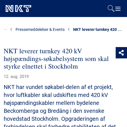
Produkter og løsninger
NKT leverer turnkey 420 kV højspændings-søkabelsystem som skal styrke elnettet i Stockholm
Pressemeddelelser & Events
Referencer
NKT leverer turnkey 420 kV
højspændings-søkabelsystem som skal
Downloads
styrke elnettet i Stockholm
Presse & Events
12. aug. 2019
NKT har vundet søkabel-delen af et projekt,
Om os
hvor luftkabler skal udskiftes med 420 kV
højspændingskabler mellem bydelene
Bæredygtighed
Beckomberga og Bredäng i den svenske
hovedstad Stockholm. Opgraderingen af
forbindelsen skal forbedre stabiliteten af det
Kontakt