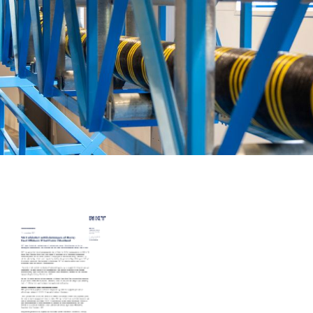
MyNKT
Karriere
Investorer
Mediecenter
Regionale steder