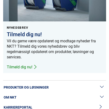
NYHEDSBREV
Tilmeld dig nu!
Vil du gerne være opdateret og modtage nyheder fra
NKT? Tilmeld dig vores nyhedsbrev og bliv
regelmæssigt opdateret om produkter, løsninger og
services.
Tilmeld dig nu!
PRODUKTER OG LØSNINGER
OM NKT
Lavspændingskabler
KARRIEREPORTAL
Mellemspændingskabler
Nyheder & Presse