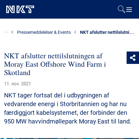
Produkter og løsninger
NKT afslutter nettilslutningen af Moray East Offshore Wind Farm i Skotland
Pressemeddelelser & Events
Referencer
NKT afslutter nettilslutningen af
Moray East Offshore Wind Farm i
Downloads
Skotland
Presse & Events
11. nov. 2021
NKT tager fortsat del i udbygningen af
Om os
vedvarende energi i Storbritannien og har nu
færdiggjort kabelsystemet, der forbinder den
Bæredygtighed
950 MW havvindmøllepark Moray East til land.
Kontakt