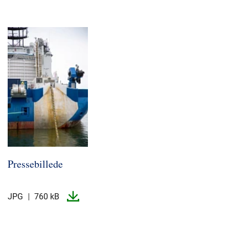
Pressebillede
JPG
760 kB