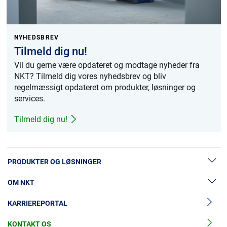
NYHEDSBREV
Tilmeld dig nu!
Vil du gerne være opdateret og modtage nyheder fra
NKT? Tilmeld dig vores nyhedsbrev og bliv
regelmæssigt opdateret om produkter, løsninger og
services.
Tilmeld dig nu!
PRODUKTER OG LØSNINGER
OM NKT
Lavspændingskabler
KARRIEREPORTAL
Mellemspændingskabler
Nyheder & Presse
Højspændingskabelløsninger
KONTAKT OS
Vores historie