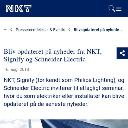
Produkter og løsninger
Bliv opdateret på nyheder fra NKT, Signify og Schneider Electric
Pressemeddelelser & Events
Referencer
Bliv opdateret på nyheder fra NKT,
Signify og Schneider Electric
Downloads
16. aug. 2018
Presse & Events
NKT, Signify (før kendt som Philips Lighting), og
Schneider Electric inviterer til elfagligt seminar,
Om os
hvor du som elektriker eller installatør kan blive
opdateret på de seneste nyheder.
Bæredygtighed
Kontakt