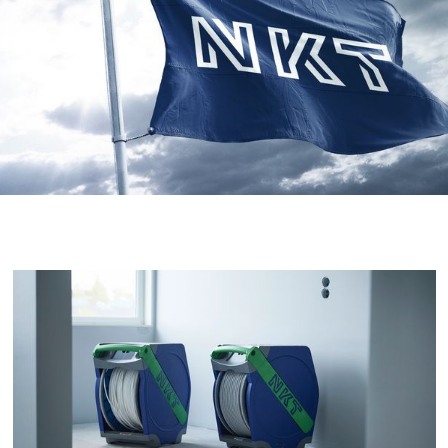
MyNKT
Karriere
Investorer
Mediecenter
Regionale steder