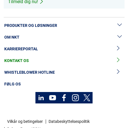
Tilmeld dig nu!
PRODUKTER OG LØSNINGER
OM NKT
Lavspændingskabler
KARRIEREPORTAL
Mellemspændingskabler
Nyheder & Presse
Højspændingskabelløsninger
KONTAKT OS
Vores historie
Tilbehør til mellemspændingskabler
Investorer
WHISTLEBLOWER HOTLINE
Tilbehør til højspændingskabler
Bæredygtighed
FØLG OS
Kabelservices
MyNKT
Vilkår og betingelser
Databeskyttelsespolitik