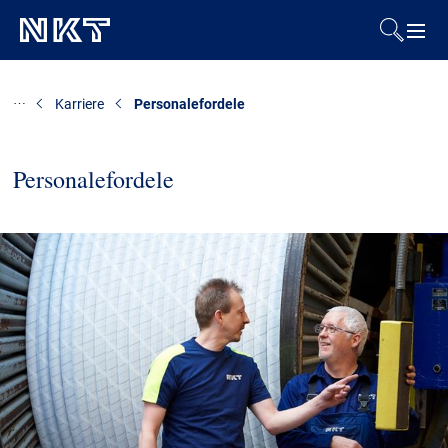
Produkter og løsninger
Karriere
Personalefordele
Referencer
Personalefordele
Downloads
Presse & Events
Om os
Bæredygtighed
Kontakt