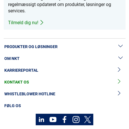
regelmæssigt opdateret om produkter, løsninger og
services.
Tilmeld dig nu!
PRODUKTER OG LØSNINGER
OM NKT
Lavspændingskabler
KARRIEREPORTAL
Mellemspændingskabler
Nyheder & Presse
Højspændingskabelløsninger
KONTAKT OS
Vores historie
Tilbehør til mellemspændingskabler
Investorer
WHISTLEBLOWER HOTLINE
Tilbehør til højspændingskabler
Bæredygtighed
FØLG OS
Kabelservices
MyNKT