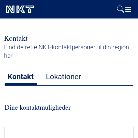
Produkter og løsninger
Kontakt
Referencer
Find de rette NKT-kontaktpersoner til din region
her.
Downloads
Kontakt
Lokationer
Presse & Events
Om os
Dine kontaktmuligheder
Bæredygtighed
MyNKT
Kontakt
Karriere
Investorer
Mediecenter