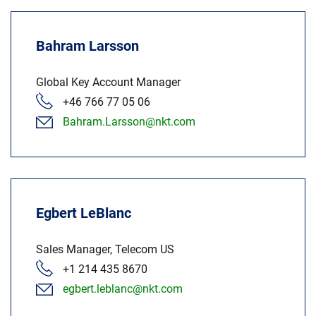
Bahram Larsson
Global Key Account Manager
+46 766 77 05 06
Bahram.Larsson@nkt.com
Egbert LeBlanc
Sales Manager, Telecom US
+1 214 435 8670
egbert.leblanc@nkt.com