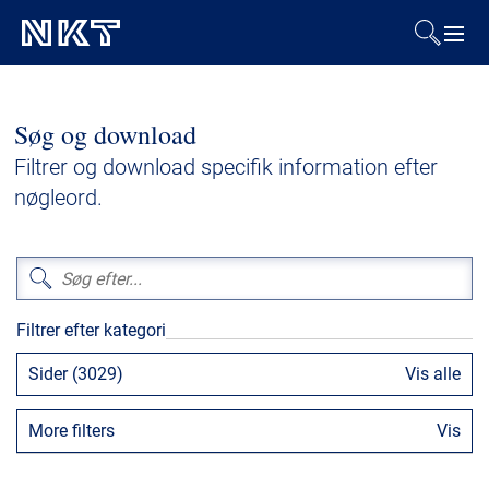
Produkter og løsninger
Søg og download
Referencer
Filtrer og download specifik information efter
nøgleord.
Downloads
Presse & Events
Filtrer efter kategori
Om os
Sider (3029)
Vis alle
Bæredygtighed
More filters
Vis
Kontakt