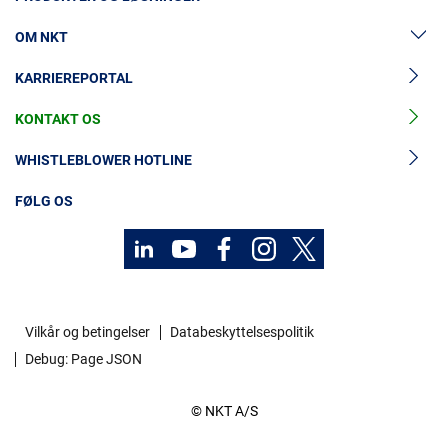
OM NKT
Lavspændingskabler
KARRIEREPORTAL
Mellemspændingskabler
Nyheder & Presse
Højspændingskabelløsninger
KONTAKT OS
Vores historie
Tilbehør til mellemspændingskabler
Investorer
WHISTLEBLOWER HOTLINE
Tilbehør til højspændingskabler
Bæredygtighed
FØLG OS
Kabelservices
MyNKT
Vilkår og betingelser
Databeskyttelsespolitik
Debug: Page JSON
© NKT A/S